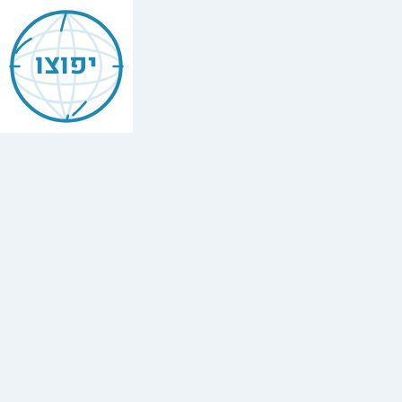
Mishneh
Torah
יפוצו
—
Prayer
&
Priestly
Blessing
הִלְכוֹת
תְּפִלָּה
וּבִרְכַּת
כֹּהֲנִים
,
Chapter
2
The
full
Hebrew
text
of
Mishneh