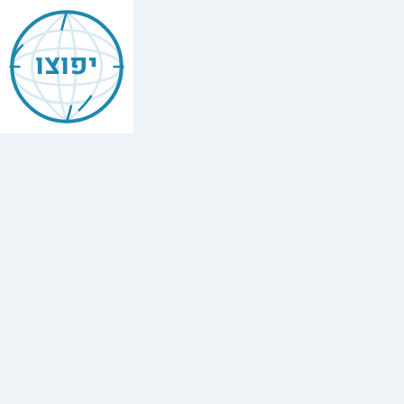
Mishneh
Torah
יפוצו
—
Prayer
&
Priestly
Blessing
הִלְכוֹת
תְּפִלָּה
וּבִרְכַּת
כֹּהֲנִים
,
Chapter
1
The
full
Hebrew
text
of
Mishneh