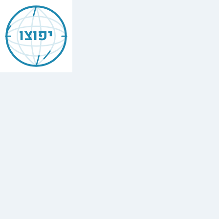
Mishneh
Torah
יפוצו
—
Prayer
&
Priestly
Blessing
הִלְכוֹת
תְּפִלָּה
וּבִרְכַּת
כֹּהֲנִים
,
Chapter
15
The
full
Hebrew
text
of
Mishneh