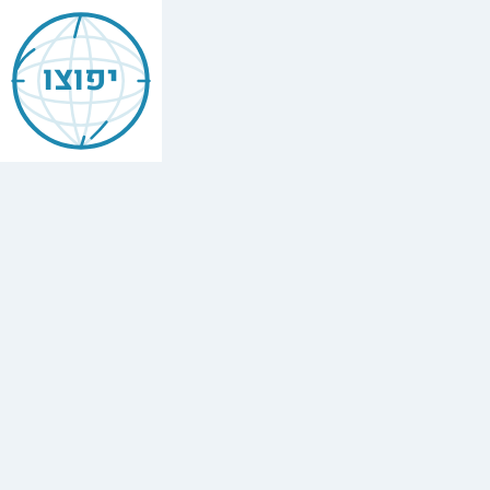
Mishneh
Torah
יפוצו
—
Prayer
&
Priestly
Blessing
הִלְכוֹת
תְּפִלָּה
וּבִרְכַּת
כֹּהֲנִים
,
Chapter
14
The
full
Hebrew
text
of
Mishneh