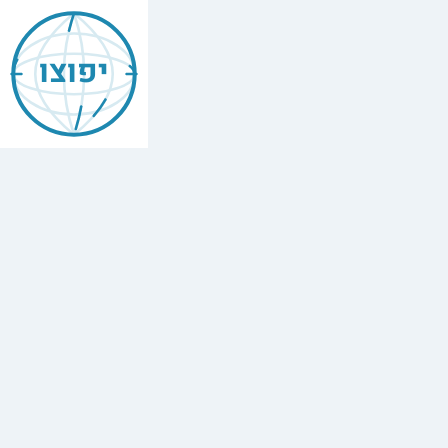
Mishneh
Torah
יפוצו
—
Tefillin,
Mezuzah,
Torah
Scroll
הִלְכוֹת
תְּפִלִּין
וּמְזוּזָה
וְסֵפֶר
תּוֹרָה
,
Chapter
10
The
full
Hebrew
text
of