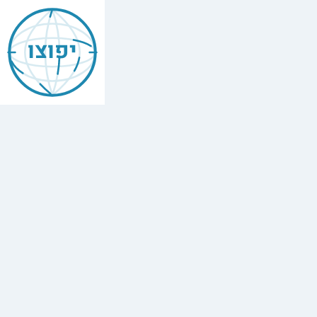
Mishneh
Torah
יפוצו
—
Tefillin,
Mezuzah,
Torah
Scroll
הִלְכוֹת
תְּפִלִּין
וּמְזוּזָה
וְסֵפֶר
תּוֹרָה
,
Chapter
1
The
full
Hebrew
text
of