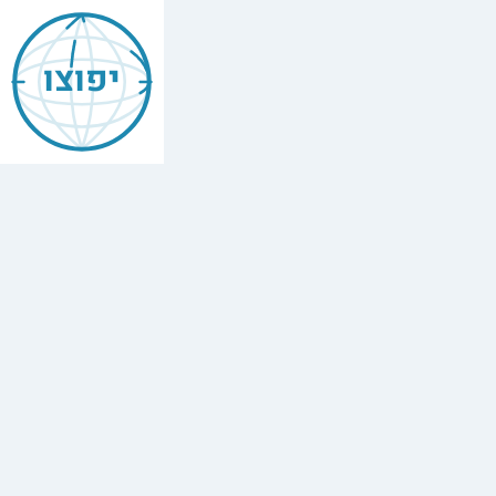
Mishneh
Torah
יפוצו
—
Second
Tithes
&
4th-
Year
Fruit
הלכות
מעשר
שני
ונטע
רבעי
,
Chapter
6
The
full
Hebrew