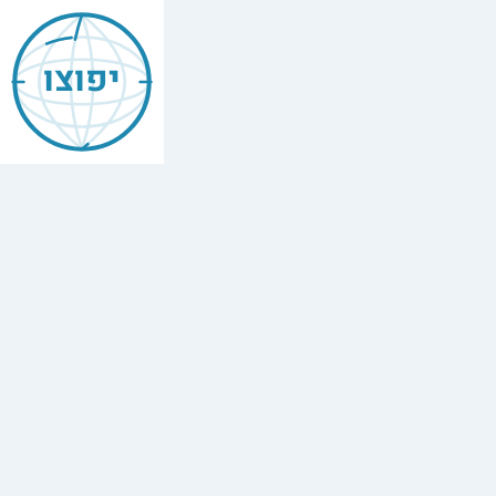
Mishneh
Torah
יפוצו
—
Second
Tithes
&
4th-
Year
Fruit
הלכות
מעשר
שני
ונטע
רבעי
,
Chapter
2
The
full
Hebrew