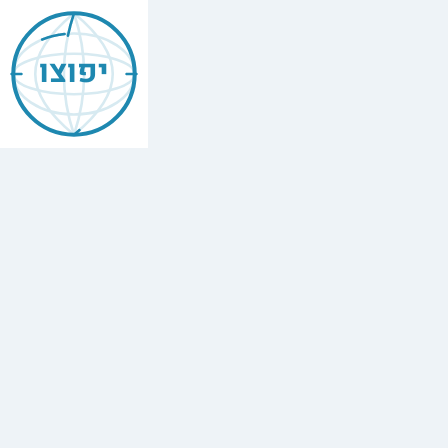
Mishneh
Torah
יפוצו
—
Prayer
&
Priestly
Blessing
הִלְכוֹת
תְּפִלָּה
וּבִרְכַּת
כֹּהֲנִים
,
Chapter
7
The
full
Hebrew
text
of
Mishneh