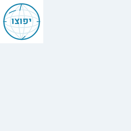
Mishneh
Torah
יפוצו
—
Prayer
&
Priestly
Blessing
הִלְכוֹת
תְּפִלָּה
וּבִרְכַּת
כֹּהֲנִים
,
Chapter
11
The
full
Hebrew
text
of
Mishneh