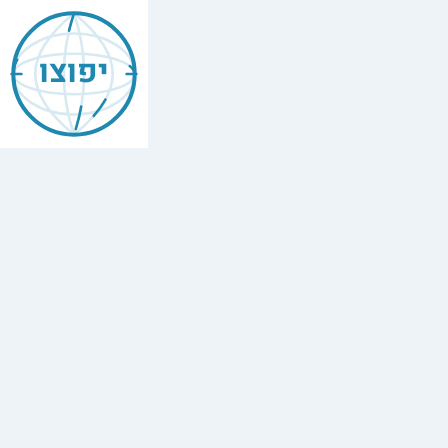
Mishneh
Torah
יפוצו
—
Forbidden
Intercourse
(Issurei
Bi'ah)
הלכות
איסורי
ביאה
,
Chapter
4
The
full
Hebrew
text
of
Mishneh
Torah,