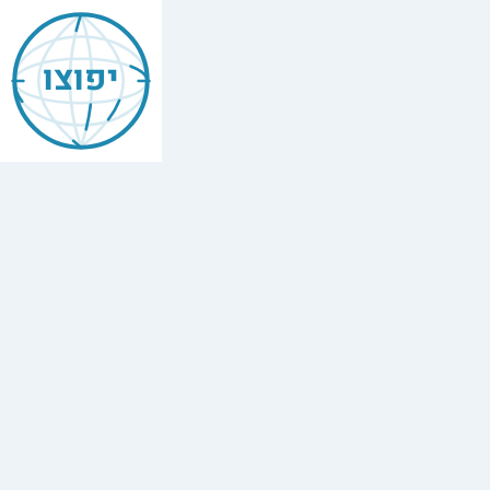
Mishneh
Torah
יפוצו
—
Forbidden
Foods
(Ma'akhalot
Asurot)
הלכות
מאכלות
אסורות
,
Chapter
9
The
full
Hebrew
text
of
Mishneh
Torah,