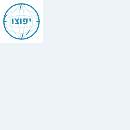
Mishneh
Torah
יפוצו
—
Forbidden
Foods
(Ma'akhalot
Asurot)
הלכות
מאכלות
אסורות
,
Chapter
6
The
full
Hebrew
text
of
Mishneh
Torah,