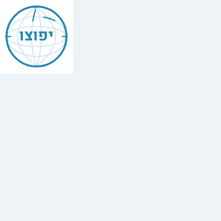
Mishneh
Torah
יפוצו
—
Forbidden
Foods
(Ma'akhalot
Asurot)
הלכות
מאכלות
אסורות
,
Chapter
14
The
full
Hebrew
text
of
Mishneh
Torah,