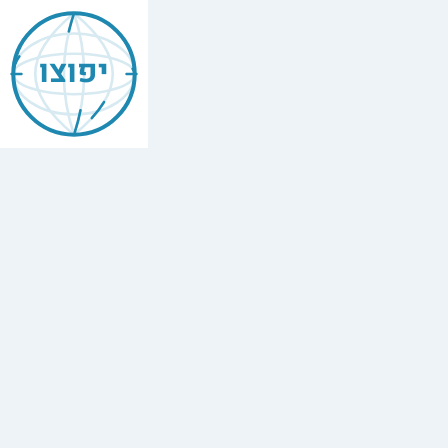
Mishneh
Torah
יפוצו
—
First
Fruits
&
Priestly
Gifts
הלכות
ביכורים
ושאר
מתנות
כהונה
שבגבולין
,
Chapter
7
The
full
Hebrew